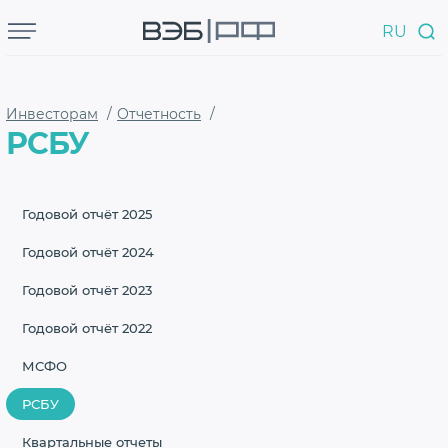
RU
Инвесторам
/
Отчетность
/
РСБУ
Годовой отчёт 2025
Бизнесу
Годовой отчёт 2024
Фабрика проектного финансирования
Годовой отчёт 2023
Финансирование проектов
Годовой отчёт 2022
Поддержка экспорта
МСФО
Реестр специализированных компаний
Операции на финансовых рынках
РСБУ
Депозитарий
Квартальные отчеты