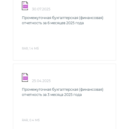
Контактная информация
30.07.2025
Пресс-релизы
Промежуточная бухгалтерская (финансовая)
отчетность за 6 месяцев 2025 года
ГУК
Общая информация
Раскрытие информации о результатах
RAR, 1.4 Мб
инвестирования
Открытый конкурс по отбору аудиторской
организации
Информация о проведении ГУК депозитных
аукционов
25.04.2025
Законодательство
Промежуточная бухгалтерская (финансовая)
отчетность за 3 месяца 2025 года
Внутренние нормативные документы
InvestRussia
Индекс качества жизни
RAR, 0.4 Мб