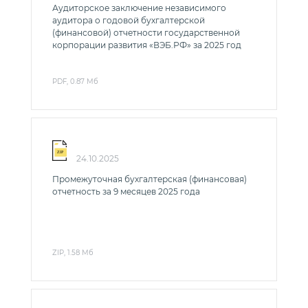
Сопровождение механизма защиты и
Аудиторское заключение независимого
аудитора о годовой бухгалтерской
поощрения капиталовложений
(финансовой) отчетности государственной
Оценка обоснованности распределения рисков
корпорации развития «ВЭБ.РФ» за 2025 год
в проектах ГЧП
О нас
PDF, 0.87 Мб
Миссия
Стратегия развития
Координация деятельности институтов
24.10.2025
развития
Промежуточная бухгалтерская (финансовая)
Нормативно-правовая база
отчетность за 9 месяцев 2025 года
Социальная ответственность
Инсайдерам
Противодействие коррупции
ZIP, 1.58 Мб
Противодействие легализации преступных
доходов
Международное сотрудничество